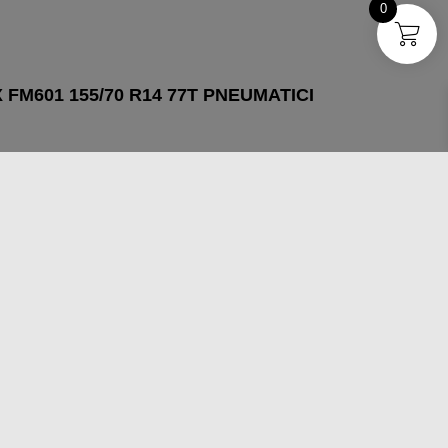
0
 FM601 155/70 R14 77T PNEUMATICI
GI AL CARRELLO
OSSERVA
 FM601 205/55 R16 91V PNEUMATICI