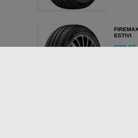
FIREMAX
ESTIVI
€
33,65
AGGIUN
FIREMAX
ESTIVI
€
40,47