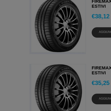
FIREMAX
ESTIVI
€
38,12
AGGIUN
FIREMAX
ESTIVI
€
35,25
AGGIUN