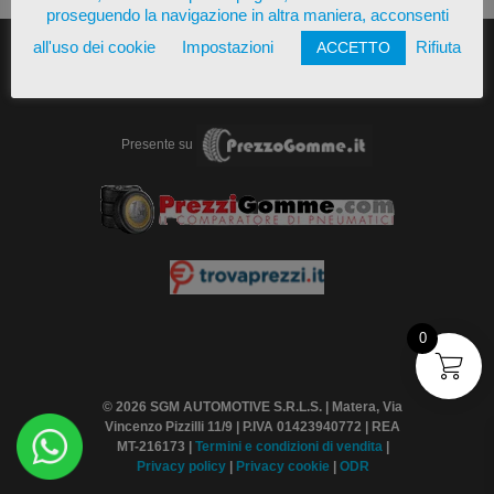
proseguendo la navigazione in altra maniera, acconsenti
all'uso dei cookie
Impostazioni
Rifiuta
ACCETTO
Presente su
0
© 2026 SGM AUTOMOTIVE S.R.L.S. | Matera, Via
Vincenzo Pizzilli 11/9 | P.IVA 01423940772 | REA
MT-216173 |
Termini
e condizioni di vendita
|
Privacy policy
|
Privacy cookie
|
ODR