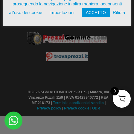
proseguendo la navigazione in altra maniera, acconsenti
all'uso dei cookie
Impostazioni
Rifiuta
ACCETTO
Presente su
0
© 2026 SGM AUTOMOTIVE S.R.L.S. | Matera, Via
Vincenzo Pizzilli 11/9 | P.IVA 01423940772 | REA
MT-216173 |
Termini
e condizioni di vendita
|
Privacy policy
|
Privacy cookie
|
ODR