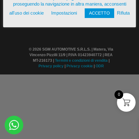
proseguendo la navigazione in altra maniera, acconsenti
all'uso dei cookie
Impostazioni
Rifiuta
ACCETTO
© 2026 SGM AUTOMOTIVE S.R.L.S. | Matera, Via
Vincenzo Pizzilli 11/9 | P.IVA 01423940772 | REA
MT-216173 |
Termini
e condizioni di vendita
|
Privacy policy
|
Privacy cookie
|
ODR
0