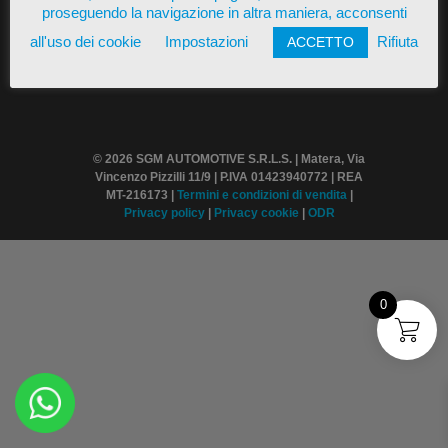
proseguendo la navigazione in altra maniera, acconsenti
all'uso dei cookie
Impostazioni
Rifiuta
ACCETTO
© 2026 SGM AUTOMOTIVE S.R.L.S. | Matera, Via
Vincenzo Pizzilli 11/9 | P.IVA 01423940772 | REA
MT-216173 |
Termini
e condizioni di vendita
|
Privacy policy
|
Privacy cookie
|
ODR
0