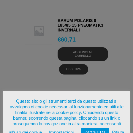
BARUM POLARIS 6
185/65 15 PNEUMATICI
INVERNALI
€
60,71
AGGIUNGI AL
CARRELLO
OSSERVA
BARUM QUARTARIS 5
165/65 14 PNEUMATICI 4
Questo sito o gli strumenti terzi da questo utilizzati si
STAGIONI
avvalgono di cookie necessari al funzionamento ed utili alle
finalità illustrate nella cookie policy. Chiudendo questo
€
53,73
banner, scorrendo questa pagina, cliccando su un link o
proseguendo la navigazione in altra maniera, acconsenti
AGGIUNGI AL
CARRELLO
all'uso dei cookie
Impostazioni
Rifiuta
ACCETTO