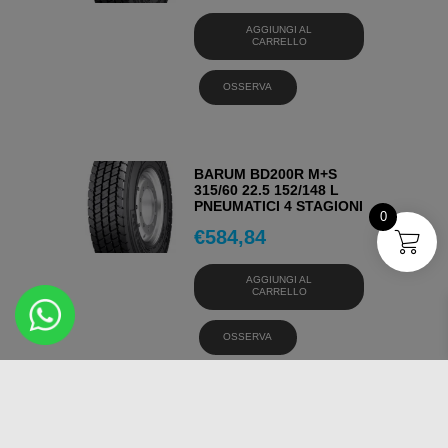
AGGIUNGI AL
CARRELLO
OSSERVA
BARUM BD200R M+S
315/60 22.5 152/148 L
PNEUMATICI 4 STAGIONI
0
€
584,84
AGGIUNGI AL
CARRELLO
OSSERVA
BARUM BT200R M+S
445/45 19.5 160 J