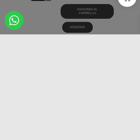
AGGIUNGI AL
CARRELLO
OSSERVA
APTANY RP203 195/55
R15 85V PNEUMATICI
ESTIVI
€
38,89
AGGIUNGI AL
CARRELLO
OSSERVA
APTANY RP026 165/45
R16 74V PNEUMATICI