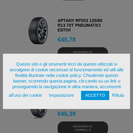
APTANY RP203 135/80
R13 70T PNEUMATICI
ESTIVI
€
45,78
AGGIUNGI AL
CARRELLO
Questo sito o gli strumenti terzi da questo utilizzati si
avvalgono di cookie necessari al funzionamento ed utili alle
OSSERVA
finalità illustrate nella cookie policy. Chiudendo questo
banner, scorrendo questa pagina, cliccando su un link o
proseguendo la navigazione in altra maniera, acconsenti
APTANY RA301 225/45
all'uso dei cookie
Impostazioni
Rifiuta
ACCETTO
ZR17 94W PNEUMATICI
ESTIVI
€
45,39
AGGIUNGI AL
CARRELLO