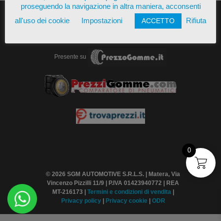
proseguendo la navigazione in altra maniera, acconsenti
all'uso dei cookie
Impostazioni
Rifiuta
ACCETTO
Presente su
0
© 2026 SGM AUTOMOTIVE S.R.L.S. | Matera, Via
Vincenzo Pizzilli 11/9 | P.IVA 01423940772 | REA
MT-216173 |
Termini
e condizioni di vendita
|
Privacy policy
|
Privacy cookie
|
ODR