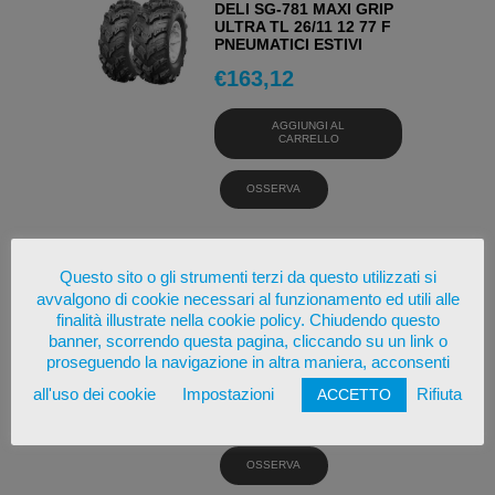
DELI SG-781 MAXI GRIP
ULTRA TL 26/11 12 77 F
PNEUMATICI ESTIVI
€
163,12
AGGIUNGI AL
CARRELLO
OSSERVA
Questo sito o gli strumenti terzi da questo utilizzati si
SHINKO SR777 HD WW
avvalgono di cookie necessari al funzionamento ed utili alle
WW / 77 H PNEUMATICI
finalità illustrate nella cookie policy. Chiudendo questo
ESTIVI
banner, scorrendo questa pagina, cliccando su un link o
€
139,31
proseguendo la navigazione in altra maniera, acconsenti
all'uso dei cookie
Impostazioni
Rifiuta
ACCETTO
AGGIUNGI AL
CARRELLO
OSSERVA