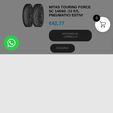
MITAS TOURING FORCE
SC 140/60 -13 57L
PNEUMATICI ESTIVI
0
€
42,77
AGGIUNGI AL
CARRELLO
OSSERVA
MICHELIN BOPPER
120/90 -10 57L
PNEUMATICI ESTIVI
€
41,96
AGGIUNGI AL
CARRELLO
OSSERVA