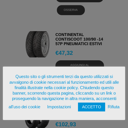
OSSERVA
CONTINENTAL
CONTISCOOT 100/90 -14
57P PNEUMATICI ESTIVI
€
47,32
AGGIUNGI AL
CARRELLO
Questo sito o gli strumenti terzi da questo utilizzati si
avvalgono di cookie necessari al funzionamento ed utili alle
OSSERVA
finalità illustrate nella cookie policy. Chiudendo questo
banner, scorrendo questa pagina, cliccando su un link o
proseguendo la navigazione in altra maniera, acconsenti
BRIDGESTONE E-MAX
all'uso dei cookie
Impostazioni
Rifiuta
ACCETTO
100/90 -19 57H
PNEUMATICI ESTIVI
€
102,93