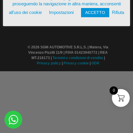
proseguendo la navigazione in altra maniera, acconsenti
all'uso dei cookie
Impostazioni
Rifiuta
ACCETTO
© 2026 SGM AUTOMOTIVE S.R.L.S. | Matera, Via
Vincenzo Pizzilli 11/9 | P.IVA 01423940772 | REA
MT-216173 |
Termini
e condizioni di vendita
|
Privacy policy
|
Privacy cookie
|
ODR
0