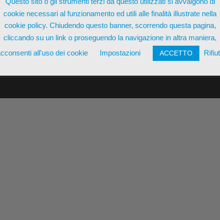
Questo sito o gli strumenti terzi da questo utilizzati si avvalgono di
cookie necessari al funzionamento ed utili alle finalità illustrate nella
cookie policy. Chiudendo questo banner, scorrendo questa pagina,
cliccando su un link o proseguendo la navigazione in altra maniera,
cconsenti all'uso dei cookie
Impostazioni
Rifiu
ACCETTO
nzo Pizzilli 11/9 | P.IVA 01423940772 | REA MT-216173 |
Termin