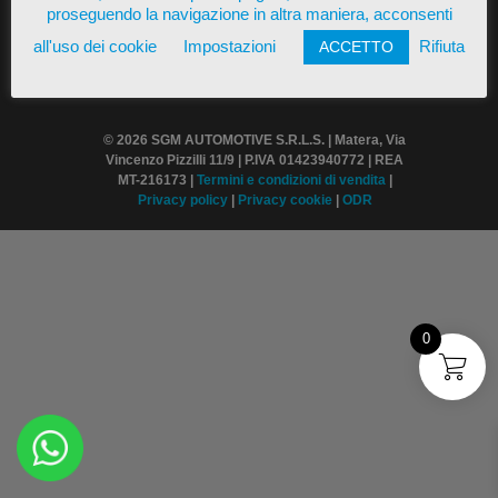
proseguendo la navigazione in altra maniera, acconsenti
all'uso dei cookie
Impostazioni
Rifiuta
ACCETTO
© 2026 SGM AUTOMOTIVE S.R.L.S. | Matera, Via
Vincenzo Pizzilli 11/9 | P.IVA 01423940772 | REA
MT-216173 |
Termini
e condizioni di vendita
|
Privacy policy
|
Privacy cookie
|
ODR
0