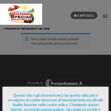
0 ARTICOLI
I PNEUMATICI PROTAGONISTI DEL WEB
Non è stato trovato nessun prodotto
che corrisponde alla tua selezione.
Presente su
Questo sito o gli strumenti terzi da questo utilizzati si
avvalgono di cookie necessari al funzionamento ed utili alle
finalità illustrate nella cookie policy. Chiudendo questo
banner, scorrendo questa pagina, cliccando su un link o