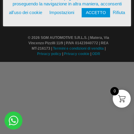
proseguendo la navigazione in altra maniera, acconsenti
all'uso dei cookie
Impostazioni
Rifiuta
ACCETTO
© 2026 SGM AUTOMOTIVE S.R.L.S. | Matera, Via
Vincenzo Pizzilli 11/9 | P.IVA 01423940772 | REA
MT-216173 |
Termini
e condizioni di vendita
|
Privacy policy
|
Privacy cookie
|
ODR
0