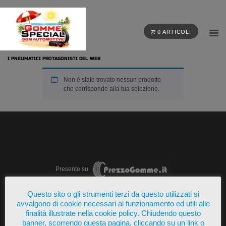
0 ARTICOLI
I PNEUMATICI PROTAGONISTI DEL WEB
Non è stato trovato nessun prodotto
che corrisponde alla tua selezione.
Presente su
Questo sito o gli strumenti terzi da questo utilizzati si
avvalgono di cookie necessari al funzionamento ed utili alle
finalità illustrate nella cookie policy. Chiudendo questo
banner, scorrendo questa pagina, cliccando su un link o