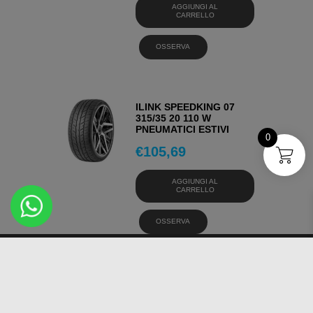
AGGIUNGI AL
CARRELLO
OSSERVA
ILINK SPEEDKING 07
315/35 20 110 W
PNEUMATICI ESTIVI
0
€
105,69
AGGIUNGI AL
CARRELLO
OSSERVA