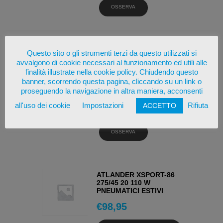
OSSERVA
SUNFULL MONT-PRO
Questo sito o gli strumenti terzi da questo utilizzati si
HT782 255/65 17 110 H
avvalgono di cookie necessari al funzionamento ed utili alle
PNEUMATICI ESTIVI
finalità illustrate nella cookie policy. Chiudendo questo
€
99,73
banner, scorrendo questa pagina, cliccando su un link o
proseguendo la navigazione in altra maniera, acconsenti
AGGIUNGI AL
all'uso dei cookie
Impostazioni
Rifiuta
ACCETTO
CARRELLO
OSSERVA
ATLANDER XSPORT-86
275/45 20 110 W
PNEUMATICI ESTIVI
€
98,95