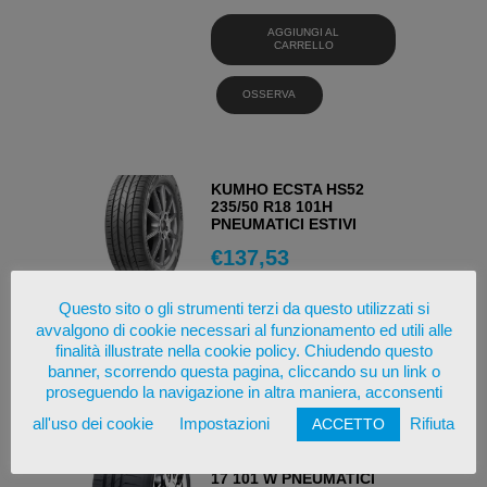
AGGIUNGI AL
CARRELLO
OSSERVA
KUMHO ECSTA HS52
235/50 R18 101H
PNEUMATICI ESTIVI
€
137,53
AGGIUNGI AL
Questo sito o gli strumenti terzi da questo utilizzati si
CARRELLO
avvalgono di cookie necessari al funzionamento ed utili alle
finalità illustrate nella cookie policy. Chiudendo questo
OSSERVA
banner, scorrendo questa pagina, cliccando su un link o
proseguendo la navigazione in altra maniera, acconsenti
all'uso dei cookie
Impostazioni
Rifiuta
ACCETTO
GOODRIDE Z107 225/55
17 101 W PNEUMATICI