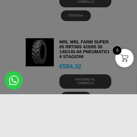
CARRELLO
OSSERVA
MRL MRL FARM SUPER
85 RRT885 420/85 30
0
140/140 A8 PNEUMATICI
4 STAGIONI
€
594,32
AGGIUNGI AL
CARRELLO
OSSERVA
MRL MRL FARM SUPER
85 RRT885 280/85 24
115/115 A8 PNEUMATICI