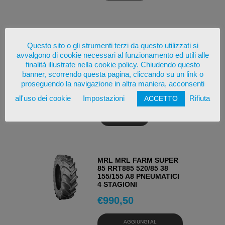
MAXAM MS951R 520/85
38 155 A8 PNEUMATICI 4
Questo sito o gli strumenti terzi da questo utilizzati si
STAGIONI
avvalgono di cookie necessari al funzionamento ed utili alle
finalità illustrate nella cookie policy. Chiudendo questo
€
993,74
banner, scorrendo questa pagina, cliccando su un link o
proseguendo la navigazione in altra maniera, acconsenti
AGGIUNGI AL
CARRELLO
all'uso dei cookie
Impostazioni
Rifiuta
ACCETTO
OSSERVA
MRL MRL FARM SUPER
85 RRT885 520/85 38
155/155 A8 PNEUMATICI
4 STAGIONI
€
990,50
AGGIUNGI AL