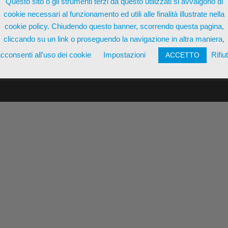
Questo sito o gli strumenti terzi da questo utilizzati si avvalgono di
cookie necessari al funzionamento ed utili alle finalità illustrate nella
cookie policy. Chiudendo questo banner, scorrendo questa pagina,
cliccando su un link o proseguendo la navigazione in altra maniera,
cconsenti all'uso dei cookie
Impostazioni
Rifiu
ACCETTO
nzo Pizzilli 11/9 | P.IVA 01423940772 | REA MT-216173 |
Termin