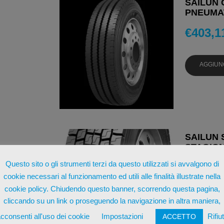
SAILUN C
PNEUMAT
€
403,1
AGGIUN
SAILUN S
STAGION
Questo sito o gli strumenti terzi da questo utilizzati si avvalgono di
€
325,5
cookie necessari al funzionamento ed utili alle finalità illustrate nella
cookie policy. Chiudendo questo banner, scorrendo questa pagina,
AGGIUN
cliccando su un link o proseguendo la navigazione in altra maniera,
cconsenti all'uso dei cookie
Impostazioni
Rifiu
ACCETTO