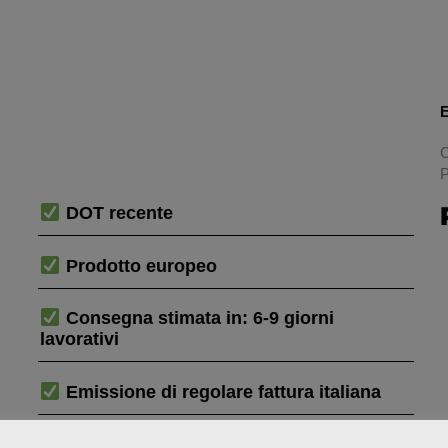
E
C
P
DOT recente
Prodotto europeo
Consegna stimata in: 6-9 giorni
lavorativi
Emissione di regolare fattura italiana