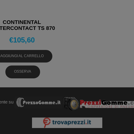
CONTINENTAL
TERCONTACT TS 870
195/60 R15 88T
€
105,60
UMATICI INVERNALI
AGGIUNGI AL CARRELLO
OSSERVA
ente su