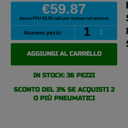
€59.87
(tassa PFU €2,50 cad.uno inclusa nel prezzo)
KORMORAN
Numero pezzi:
ALL
SEASON
195/60
R15
AGGIUNGI AL CARRELLO
88H
pneumatici
4
IN STOCK: 36 PEZZI
stagioni
quantità
SCONTO DEL 3% SE ACQUISTI 2
O PIÙ PNEUMATICI