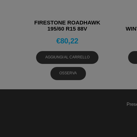
FIRESTONE ROADHAWK
195/60 R15 88V
WIN
PNEUMATICI ESTIVI
€
80,22
PNE
AGGIUNGI AL CARRELLO
OSSERVA
Pres