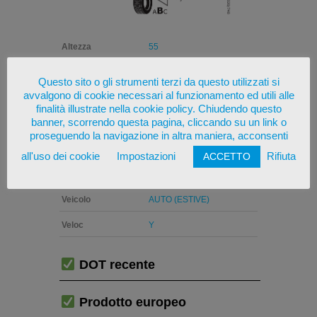
Altezza
55
Carico
99
Questo sito o gli strumenti terzi da questo utilizzati si
avvalgono di cookie necessari al funzionamento ed utili alle
Diam
16
finalità illustrate nella cookie policy. Chiudendo questo
banner, scorrendo questa pagina, cliccando su un link o
Larg
225
proseguendo la navigazione in altra maniera, acconsenti
Marca
CONTINENTAL
all'uso dei cookie
Impostazioni
Rifiuta
ACCETTO
Stagione
ESTIVE
Veicolo
AUTO (ESTIVE)
Veloc
Y
DOT recente
Prodotto europeo