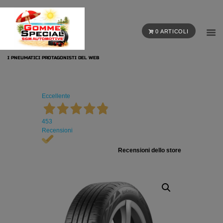
0 ARTICOLI
I PNEUMATICI PROTAGONISTI DEL WEB
Eccellente
453
Recensioni
Recensioni dello store