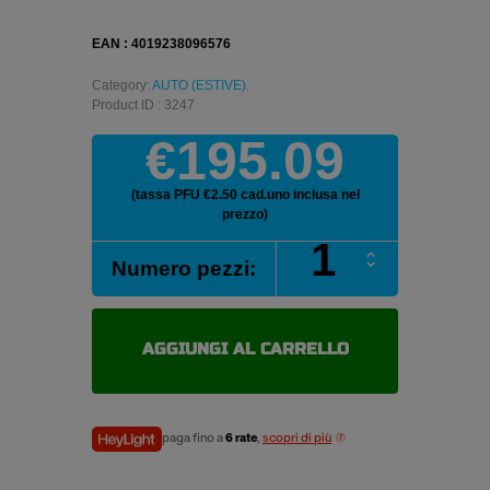
EAN : 4019238096576
Category:
AUTO (ESTIVE)
.
Product ID : 3247
€195.09
(tassa PFU €2.50 cad.uno inclusa nel
prezzo)
CONTINENTAL
Numero pezzi:
ECOCONTACT
6
225/55
R16
AGGIUNGI AL CARRELLO
99Y
pneumatici
estivi
quantità
paga fino a
6 rate
,
scopri di più