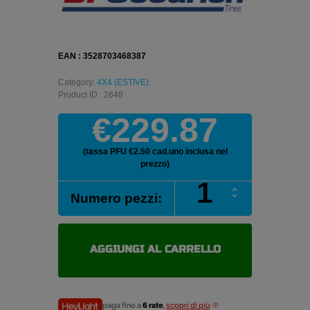
EAN : 3528703468387
Category:
4X4 (ESTIVE)
.
Product ID : 2648
€229.87
(tassa PFU €2.50 cad.uno inclusa nel
prezzo)
BFGOODRICH
Numero pezzi:
ALL
TERRAIN
T/A
KO2
AGGIUNGI AL CARRELLO
255/70
R16
117/120S
pneumatici
paga fino a
6 rate
,
scopri di più