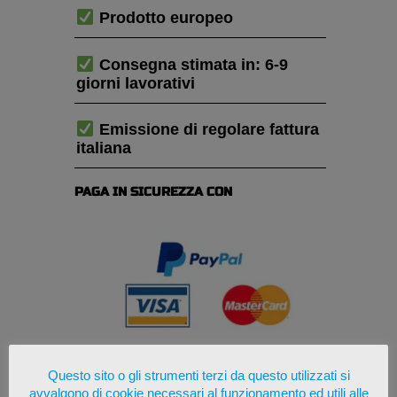
Prodotto europeo
Consegna stimata in: 6-9
giorni lavorativi
Emissione di regolare fattura
italiana
PAGA IN SICUREZZA CON
Questo sito o gli strumenti terzi da questo utilizzati si
avvalgono di cookie necessari al funzionamento ed utili alle