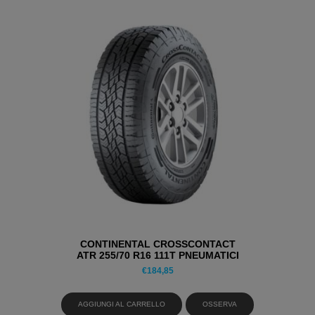
CONTINENTAL CROSSCONTACT
ATR 255/70 R16 111T PNEUMATICI
ESTIVI
€
184,85
AGGIUNGI AL CARRELLO
OSSERVA