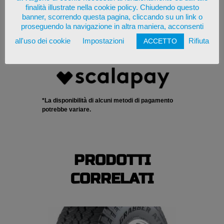
finalità illustrate nella cookie policy. Chiudendo questo
banner, scorrendo questa pagina, cliccando su un link o
proseguendo la navigazione in altra maniera, acconsenti
all'uso dei cookie
Impostazioni
Rifiuta
ACCETTO
*La disponibilità di alcuni metodi di pagamento
potrebbe variare.
PRODOTTI
CORRELATI