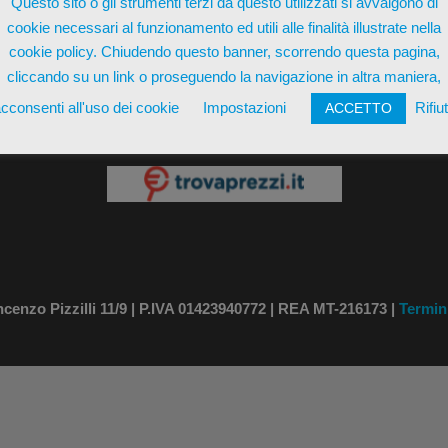
Questo sito o gli strumenti terzi da questo utilizzati si avvalgono di
cookie necessari al funzionamento ed utili alle finalità illustrate nella
cookie policy. Chiudendo questo banner, scorrendo questa pagina,
cliccando su un link o proseguendo la navigazione in altra maniera,
cconsenti all'uso dei cookie
Impostazioni
Rifiu
ACCETTO
ente su
nzo Pizzilli 11/9 | P.IVA 01423940772 | REA MT-216173 |
Termin