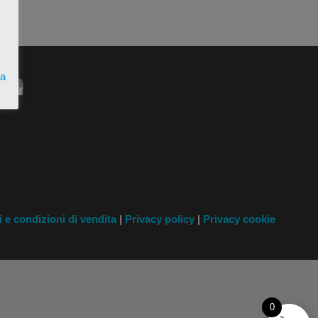
ta
i
e condizioni di vendita
|
Privacy policy
|
Privacy cookie
0