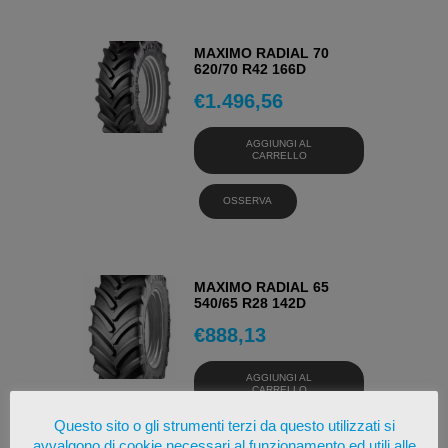
MAXIMO RADIAL 70
620/70 R42 166D
€
1.496,56
AGGIUNGI AL
CARRELLO
OSSERVA
MAXIMO RADIAL 65
540/65 R28 142D
€
888,13
AGGIUNGI AL
CARRELLO
Questo sito o gli strumenti terzi da questo utilizzati si
OSSERVA
avvalgono di cookie necessari al funzionamento ed utili alle