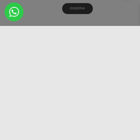
OSSERVA
MAXIMO RADIAL 65
540/65 R38 147D
€
949,75
AGGIUNGI AL
CARRELLO
OSSERVA
MAXIMO RADIAL 65
540/65 R30 143D
€
916,25
AGGIUNGI AL