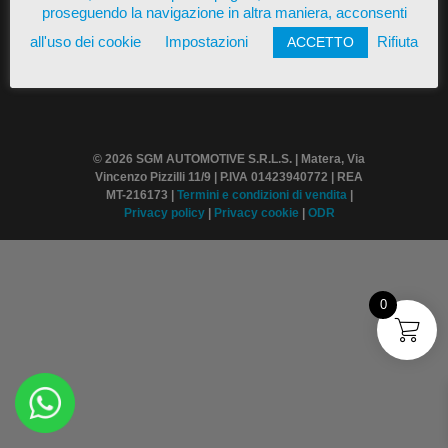
proseguendo la navigazione in altra maniera, acconsenti
all'uso dei cookie
Impostazioni
Rifiuta
ACCETTO
© 2026 SGM AUTOMOTIVE S.R.L.S. | Matera, Via
Vincenzo Pizzilli 11/9 | P.IVA 01423940772 | REA
MT-216173 |
Termini
e condizioni di vendita
|
Privacy policy
|
Privacy cookie
|
ODR
0