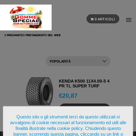
0 ARTICOLI
I PNEUMATICI PROTAGONISTI DEL WEB
KENDA K500 11X4.00-5 4
PR TL SUPER TURF
€
20,87
AGGIUNGI AL
CARRELLO
Questo sito o gli strumenti terzi da questo utilizzati si
avvalgono di cookie necessari al funzionamento ed utili alle
OSSERVA
finalità illustrate nella cookie policy. Chiudendo questo
banner, scorrendo questa pagina, cliccando su un link o