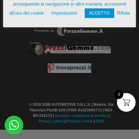
proseguendo la navigazione in altra maniera, acconsenti
all'uso dei cookie
Impostazioni
Rifiuta
ACCETTO
Presente su
0
© 2026 SGM AUTOMOTIVE S.R.L.S. | Matera, Via
Vincenzo Pizzilli 11/9 | P.IVA 01423940772 | REA
MT-216173 |
Termini
e condizioni di vendita
|
Privacy policy
|
Privacy cookie
|
ODR